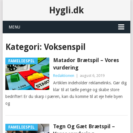
Hygli.dk
MENU
Kategori:
Voksenspil
Matador Brætspil – Vores
FAMILIESPIL
vurdering
Redaktionen
|
august 6, 2019
Artiklen indeholder reklamelinks. Gør dig
klar til at tælle penge og skabe store
bedrifter! Er du skarp i pæren, kan du komme til at eje hele byen
og
Tegn Og Gæt Brætspil –
FAMILIESPIL