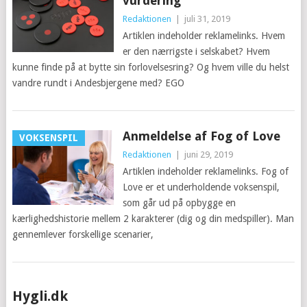
vurdering
Redaktionen
|
juli 31, 2019
Artiklen indeholder reklamelinks. Hvem
er den nærrigste i selskabet? Hvem
kunne finde på at bytte sin forlovelsesring? Og hvem ville du helst
vandre rundt i Andesbjergene med? EGO
Anmeldelse af Fog of Love
VOKSENSPIL
Redaktionen
|
juni 29, 2019
Artiklen indeholder reklamelinks. Fog of
Love er et underholdende voksenspil,
som går ud på opbygge en
kærlighedshistorie mellem 2 karakterer (dig og din medspiller). Man
gennemlever forskellige scenarier,
Posts
Hygli.dk