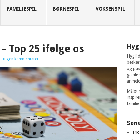
FAMILIESPIL
BØRNESPIL
VOKSENSPIL
– Top 25 ifølge os
Hygl
Hygli.
|
Ingen kommentarer
beskæf
og pus
gamle 
anmeld
Målet 
inspir
familie
Sen
Tri