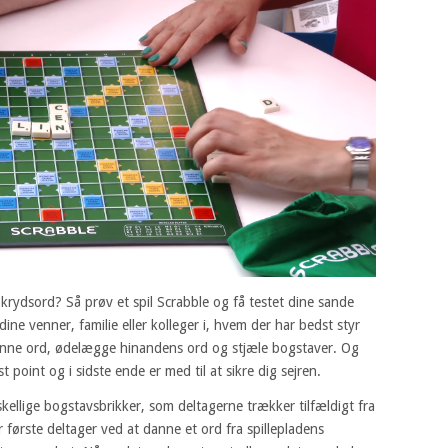
krydsord? Så prøv et spil Scrabble og få testet dine sande
ine venner, familie eller kolleger i, hvem der har bedst styr
anne ord, ødelægge hinandens ord og stjæle bogstaver. Og
st point og i sidste ende er med til at sikre dig sejren.
orskellige bogstavsbrikker, som deltagerne trækker tilfældigt fra
r første deltager ved at danne et ord fra spillepladens