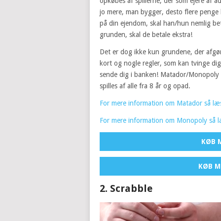
opkøbes af spillerne, der som ejere af 
jo mere, man bygger, desto flere penge 
på din ejendom, skal han/hun nemlig betal
grunden, skal de betale ekstra!
Det er dog ikke kun grundene, der afgør
kort og nogle regler, som kan tvinge dig
sende dig i banken! Matador/Monopoly
spilles af alle fra 8 år og opad.
For mere information om Matador så læs
For mere information om Monopoly så l
KØB 
KØB M
2. Scrabble