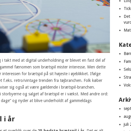
Loo
Tic
Det
vur
Mat
Kate
Bør
og i takt med at digital underholdning er blevet en fast del af
Fami
oldgammel fænomen som brætspil mister interesse. Men dette
Sels
 interessen for brætspil på sit højeste i øjeblikket. Ifølge
Stra
t f.eks. retro/vintage trenden fra tøjbranchen. Folk køber
Vok
 viser sig også at være gældende i brætspil-branchen.
i storbyerne og salget af brætspil er i vækst. Med andre ord:
Arki
le dage” og nyder at blive underholdt af gammeldags
sep
aug
 i år
juli
r et overblik over de
25 bedste brætspil i år
. Det er alt