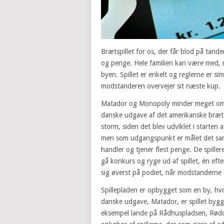
Brætspillet for os, der får blod på tand
og penge. Hele familien kan være med, 
byen. Spillet er enkelt og reglerne er s
modstanderen overvejer sit næste kup.
Matador og Monopoly minder meget om h
danske udgave af det amerikanske bræt
storm, siden det blev udviklet i starten
men som udgangspunkt er målet det samm
handler og tjener flest penge. De spiller
gå konkurs og ryge ud af spillet, én eft
sig øverst på podiet, når modstanderne a
Spillepladen er opbygget som en by, hvor
danske udgave, Matador, er spillet byg
eksempel lande på Rådhuspladsen, Rødovr