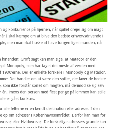
en og konkurrence på hjernen, når spillet drejer sig om magt
når I skal kæmpe om at blive den bedste erhvervsdrivende i
imple, men man skal huske at have tungen lige i munden, når
inanden: Groft sagt kan man sige, at Matador er den
spil Monopoly, som har taget det meste af verden med
 af 1930’erne. Der er enkelte forskelle i Monopoly og Matador,
e: Det handler om at være den spiller, der laver de bedste
e, som ikke forstår spillet om magten, må derimod se sig selv
er én, imens den person med flest penge på lommen kan stille
lle er gået konkurs.
 alle felterne er en kendt destination eller adresse. I den
ge op om adresser i Københavnsområdet: Derfor kan man for
evej eller Hvidovrevej. De forskellige adressers grunde kan