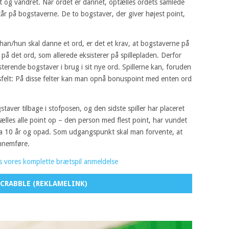
t og vandret. Når ordet er dannet, optælles ordets samlede
år på bogstaverne. De to bogstaver, der giver højest point,
han/hun skal danne et ord, er det et krav, at bogstaverne på
å det ord, som allerede eksisterer på spillepladen. Derfor
terende bogstaver i brug i sit nye ord. Spillerne kan, foruden
usfelt: På disse felter kan man opnå bonuspoint med enten ord
ogstaver tilbage i stofposen, og den sidste spiller har placeret
 tælles alle point op – den person med flest point, har vundet
r fra 10 år og opad. Som udgangspunkt skal man forvente, at
ennemføre.
s vores komplette brætspil anmeldelse
CRABBLE (REKLAMELINK)