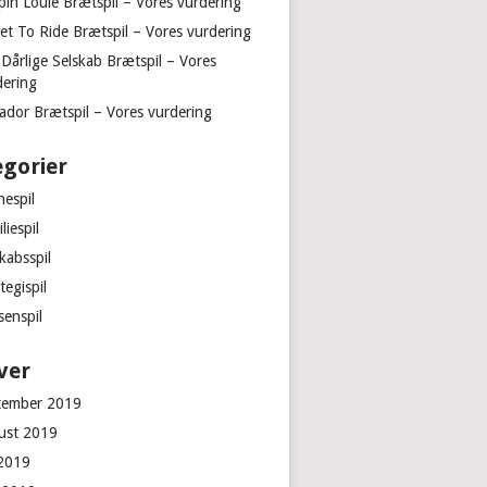
pin Louie Brætspil – Vores vurdering
ket To Ride Brætspil – Vores vurdering
 Dårlige Selskab Brætspil – Vores
dering
ador Brætspil – Vores vurdering
gorier
nespil
liespil
kabsspil
tegispil
senspil
ver
tember 2019
ust 2019
 2019