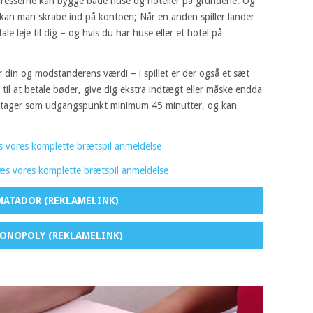
adresserne kan bygge både huse og hoteller på grundene. Og
kan man skrabe ind på kontoen; Når en anden spiller lander
e leje til dig – og hvis du har huse eller et hotel på
 din og modstanderens værdi – i spillet er der også et sæt
 til at betale bøder, give dig ekstra indtægt eller måske endda
 tager som udgangspunkt minimum 45 minutter, og kan
 vores komplette brætspil anmeldelse
æs vores komplette brætspil anmeldelse
MATADOR (REKLAMELINK)
ONOPOLY (REKLAMELINK)