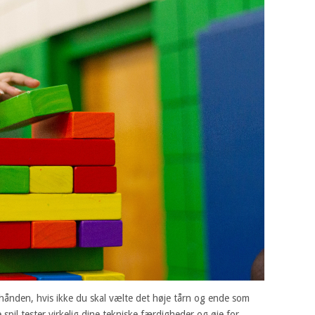
hånden, hvis ikke du skal vælte det høje tårn og ende som
spil tester virkelig dine tekniske færdigheder og øje for,