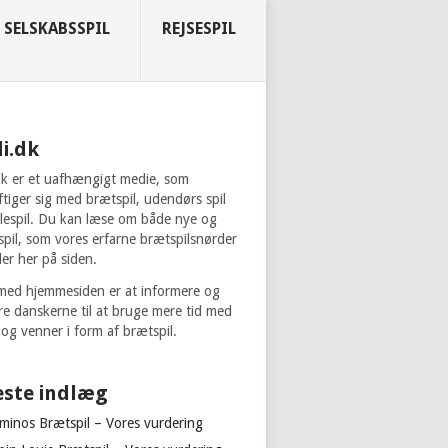
SELSKABSSPIL
REJSESPIL
i.dk
dk er et uafhængigt medie, som
tiger sig med brætspil, udendørs spil
lespil. Du kan læse om både nye og
spil, som vores erfarne brætspilsnørder
er her på siden.
med hjemmesiden er at informere og
ere danskerne til at bruge mere tid med
 og venner i form af brætspil.
este indlæg
ominos Brætspil – Vores vurdering