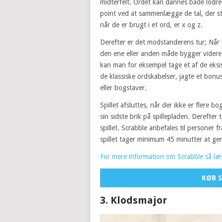
midterfelt. Ordet kan dannes både lodre
point ved at sammenlægge de tal, der st
når de er brugt i et ord, er x og z.
Derefter er det modstanderens tur; Når 
den ene eller anden måde bygger videre p
kan man for eksempel tage et af de eksis
de klassiske ordskabelser, jagte et bon
eller bogstaver.
Spillet afsluttes, når der ikke er flere b
sin sidste brik på spillepladen. Derefter
spillet. Scrabble anbefales til persone
spillet tager minimum 45 minutter at g
For mere information om Scrabble så læ
KØB S
3. Klodsmajor