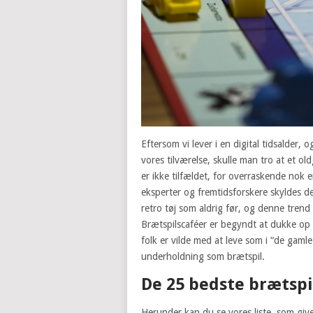
Eftersom vi lever i en digital tidsalder, 
vores tilværelse, skulle man tro at et 
er ikke tilfældet, for overraskende nok er
eksperter og fremtidsforskere skyldes de
retro tøj som aldrig før, og denne trend
Brætspilscaféer er begyndt at dukke op 
folk er vilde med at leve som i “de gam
underholdning som brætspil.
De 25 bedste brætspil
Herunder kan du se vores liste, som give